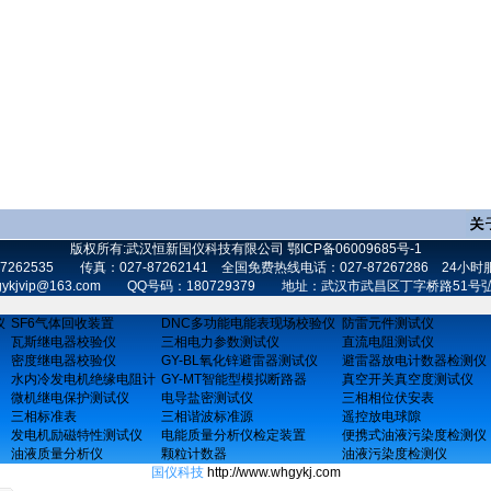
版权所有:武汉恒新国仪科技有限公司
鄂ICP备06009685号-1
 87262535 传真：027-87262141 全国免费热线电话：027-87267286 24小时服
 whgykjvip@163.com QQ号码：180729379 地址：武汉市武昌区丁字桥路51
仪
SF6气体回收装置
DNC多功能电能表现场校验仪
防雷元件测试仪
瓦斯继电器校验仪
三相电力参数测试仪
直流电阻测试仪
密度继电器校验仪
GY-BL氧化锌避雷器测试仪
避雷器放电计数器检测仪
水内冷发电机绝缘电阻计
GY-MT智能型模拟断路器
真空开关真空度测试仪
微机继电保护测试仪
电导盐密测试仪
三相相位伏安表
三相标准表
三相谐波标准源
遥控放电球隙
发电机励磁特性测试仪
电能质量分析仪检定装置
便携式油液污染度检测仪
油液质量分析仪
颗粒计数器
油液污染度检测仪
国仪科技
http://www.whgykj.com