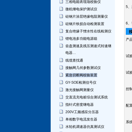
三相电能表现场校验仪
5
微机继电保护测试仪
硅钢片涂层绝缘电阻测量仪
6
硅钢片铁损自动检测装置
复合绝缘子憎水性在线检测仪
锂电池多功能电源箱
产
齿盘测速及残压测速式转速继
电器…
试
线缆查找通
接触网几何参数测试仪
试验
紧急切断阀校验装置
GY-SOE检测信号仪
控
激光接触网测量仪
交直流充电桩综合测试系统
指针式密度继电器
配
200V工频感应分压器
单相数字电流发生器
系
水轮机调速器仿真测试仪