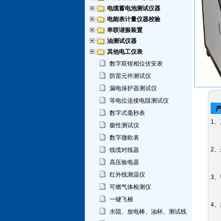
电缆蓄电池测试仪器
电能表计量仪器校验
串联谐振装置
油测试仪器
其他电工仪表
数字双钳相位伏安表
防雷元件测试仪
漏电保护器测试仪
等电位连接电阻测试仪
数字式毫秒表
1
极性测试仪
数字微欧表
2
线缆对线器
高压验电器
红外线测温仪
3
可燃气体检测仪
一键飞梭
4
水阻、放电棒、油杯、测试线