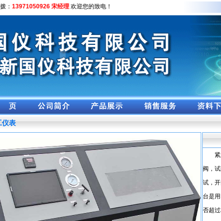
：
13971050926 宋经理
欢迎您的致电！
工仪表
紧急
阀，试
试，开
台是用
否超过