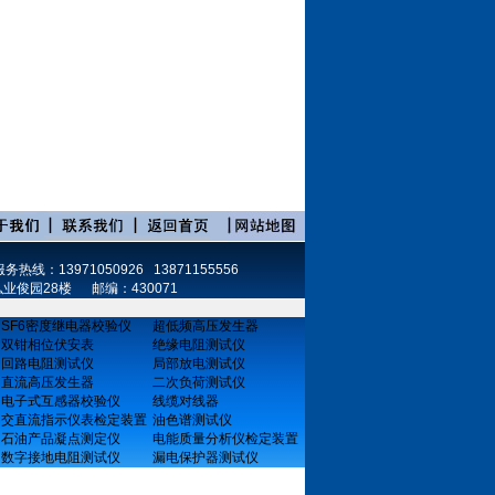
务热线：13971050926 13871155556
号弘业俊园28楼 邮编：430071
SF6密度继电器校验仪
超低频高压发生器
双钳相位伏安表
绝缘电阻测试仪
回路电阻测试仪
局部放电测试仪
直流高压发生器
二次负荷测试仪
电子式互感器校验仪
线缆对线器
交直流指示仪表检定装置
油色谱测试仪
石油产品凝点测定仪
电能质量分析仪检定装置
数字接地电阻测试仪
漏电保护器测试仪