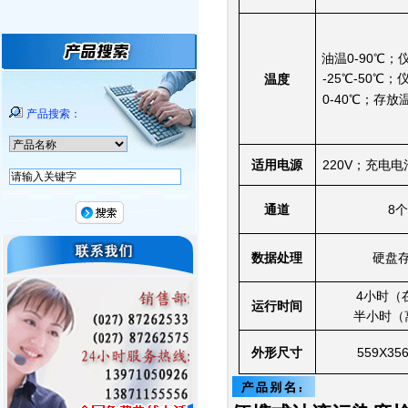
油温0-90℃
-25℃-50℃
温度
0-40℃；存放温
产品搜索：
适用电源
220V；充电
通道
8
数据处理
硬盘
4小时（
运行时间
半小时（
外形尺寸
559X35