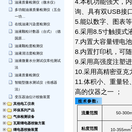
4.本机功能强大，
油液质量检测仪（微水仪）
多功能油液质量检测仪（五合
询、具有双USB接
一功…
5.能以数字、图表等
在线油液污染度检测仪
6.采用8.5寸触
油液颗粒计数器（台式）（德
国原…
7.内置大容量锂电
油液颗粒度检测仪
8.内置打印机，可
油液清洁度检测仪
9.采用高强度注塑
油液微量水分测试仪库伦测试
法
10.采用高精密亚
油液质量检测仪
11.体积小、重量
智能型微水测试仪（传感器
法）
高的仪器之一 ；
变压器油位计校验装置
其他电工仪表
环保系列产品
流量范围
50-300m
气体检测设备
瓦斯继电器校验方案
粘度范围
10-355mm
继电器校验装置