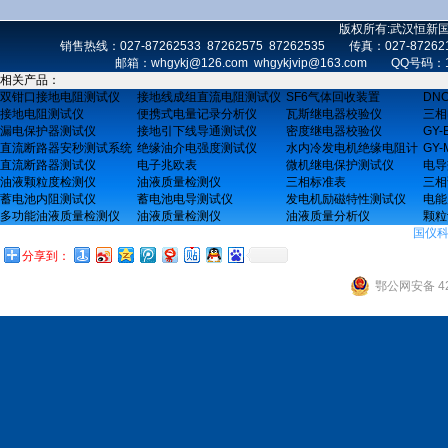
版权所有:武汉恒新
销售热线：027-87262533 87262575 87262535 传真：027-872
邮箱：whgykj@126.com whgykjvip@163.com 
相关产品：
双钳口接地电阻测试仪
接地线成组直流电阻测试仪
SF6气体回收装置
DN
接地电阻测试仪
便携式电量记录分析仪
瓦斯继电器校验仪
三相
漏电保护器测试仪
接地引下线导通测试仪
密度继电器校验仪
GY
直流断路器安秒测试系统
绝缘油介电强度测试仪
水内冷发电机绝缘电阻计
GY
直流断路器测试仪
电子兆欧表
微机继电保护测试仪
电导
油液颗粒度检测仪
油液质量检测仪
三相标准表
三相
蓄电池内阻测试仪
蓄电池电导测试仪
发电机励磁特性测试仪
电能
多功能油液质量检测仪
油液质量检测仪
油液质量分析仪
颗粒
国仪
分享到：
鄂公网安备 42