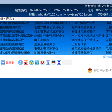
版权所有:武汉恒新
销售热线：027-87262533 87262575 87262535 传真：027-872
邮箱：whgykj@126.com whgykjvip@163.com 
相关产品：
双钳口接地电阻测试仪
接地线成组直流电阻测试仪
SF6气体回收装置
DN
接地电阻测试仪
便携式电量记录分析仪
瓦斯继电器校验仪
三相
漏电保护器测试仪
接地引下线导通测试仪
密度继电器校验仪
GY
直流断路器安秒测试系统
绝缘油介电强度测试仪
水内冷发电机绝缘电阻计
GY
直流断路器测试仪
电子兆欧表
微机继电保护测试仪
电导
油液颗粒度检测仪
油液质量检测仪
三相标准表
三相
蓄电池内阻测试仪
蓄电池电导测试仪
发电机励磁特性测试仪
电能
多功能油液质量检测仪
油液质量检测仪
油液质量分析仪
颗粒
国仪
分享到：
鄂公网安备 42