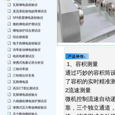
瓦斯继电器校验仪
直流系统接地故障测试仪
SF6密度继电器校验仪
微机继电保护测试仪
继电保护综合测试仪
综合移相器
电子热继电器校验仪
功率差动继电校验仪
电容电桥测试仪
便携式电量记录分析仪
1、容积测量
三相功率源
通过巧妙的容积筒
三钳相位伏安表
了容积的实时精准测
瓦斯继电器
高压CT变比测试仪
2流速测量
瓦斯继电器校验台
微机控制流速自动
六相微机继电保护测试仪
靠，三个独立通道
便携式压力释放阀校验仪
压力释放阀校验台