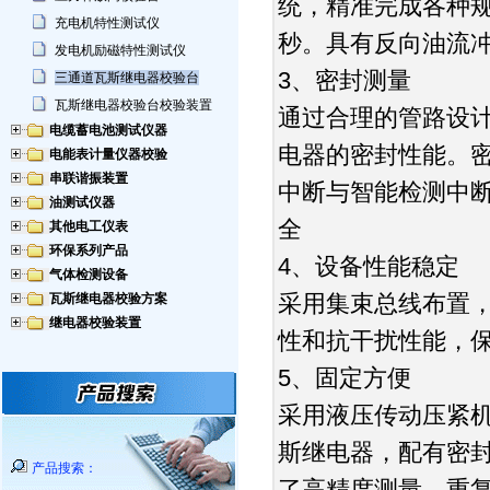
统，精准完成各种规
充电机特性测试仪
秒。具有反向油流
发电机励磁特性测试仪
3、密封测量
三通道瓦斯继电器校验台
瓦斯继电器校验台校验装置
通过合理的管路设
电缆蓄电池测试仪器
电器的密封性能。
电能表计量仪器校验
串联谐振装置
中断与智能检测中
油测试仪器
全
其他电工仪表
环保系列产品
4、设备性能稳定
气体检测设备
采用集束总线布置
瓦斯继电器校验方案
继电器校验装置
性和抗干扰性能，
5、固定方便
采用液压传动压紧
斯继电器，配有密
产品搜索：
了高精度测量，重