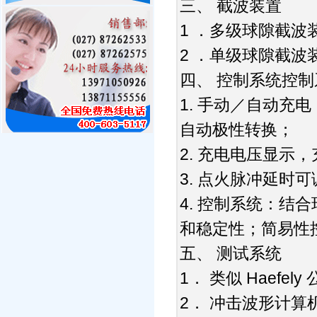
三、
截波装置
1
．多级球隙截波
2
．单级球隙截波
四、
控制系统控制
1.
手动／自动充电
自动极性转换；
2.
充电电压显示，
3.
点火脉冲延时可
4.
控制系统：结合
和稳定性；简易性
五、
测试系统
1
Haefely
．
类似
2
．
冲击波形计算