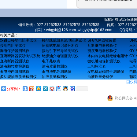
版权所有:武汉恒新
销售热线：027-87262533 87262575 87262535 传真：027-872
邮箱：whgykj@126.com whgykjvip@163.com 
相关产品：
双钳口接地电阻测试仪
接地线成组直流电阻测试仪
SF6气体回收装置
DN
接地电阻测试仪
便携式电量记录分析仪
瓦斯继电器校验仪
三相
漏电保护器测试仪
接地引下线导通测试仪
密度继电器校验仪
GY
直流断路器安秒测试系统
绝缘油介电强度测试仪
水内冷发电机绝缘电阻计
GY
直流断路器测试仪
电子兆欧表
微机继电保护测试仪
电导
油液颗粒度检测仪
油液质量检测仪
三相标准表
三相
蓄电池内阻测试仪
蓄电池电导测试仪
发电机励磁特性测试仪
电能
多功能油液质量检测仪
油液质量检测仪
油液质量分析仪
颗粒
国仪
分享到：
鄂公网安备 42