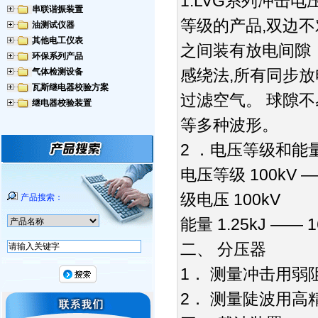
1.LVG
系列冲击电
串联谐振装置
,
等级的产品
双边不
油测试仪器
其他电工仪表
之间装有放电间隙
环保系列产品
,
气体检测设备
感绕法
所有同步放
瓦斯继电器校验方案
过滤空气。
球隙不
继电器校验装置
等多种波形。
2
．电压等级和能
100kV ―
电压等级
100kV
级电压
产品搜索：
1.25kJ ―― 1
能量
二、
分压器
1
．
测量冲击用弱
2
．
测量陡波用高