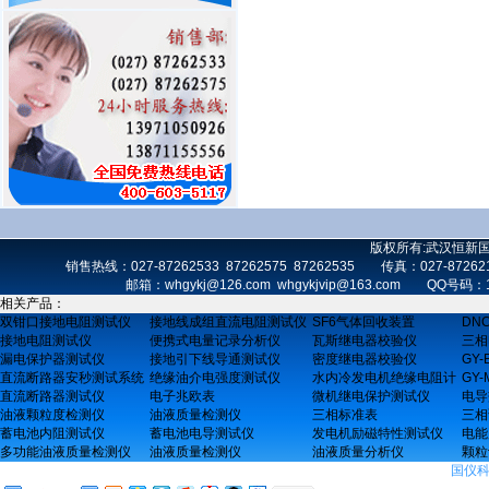
版权所有:武汉恒新
销售热线：027-87262533 87262575 87262535 传真：027-872
邮箱：whgykj@126.com whgykjvip@163.com 
相关产品：
双钳口接地电阻测试仪
接地线成组直流电阻测试仪
SF6气体回收装置
DN
接地电阻测试仪
便携式电量记录分析仪
瓦斯继电器校验仪
三相
漏电保护器测试仪
接地引下线导通测试仪
密度继电器校验仪
GY
直流断路器安秒测试系统
绝缘油介电强度测试仪
水内冷发电机绝缘电阻计
GY
直流断路器测试仪
电子兆欧表
微机继电保护测试仪
电导
油液颗粒度检测仪
油液质量检测仪
三相标准表
三相
蓄电池内阻测试仪
蓄电池电导测试仪
发电机励磁特性测试仪
电能
多功能油液质量检测仪
油液质量检测仪
油液质量分析仪
颗粒
国仪