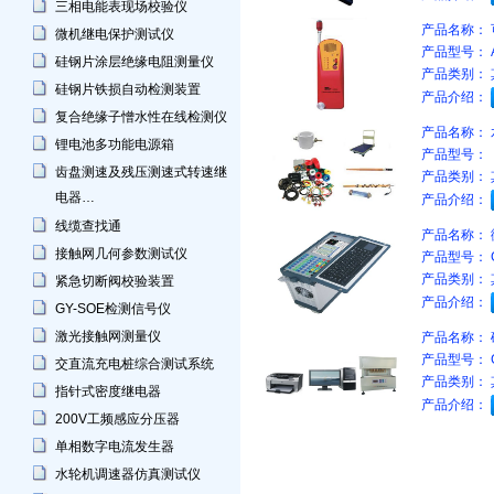
三相电能表现场校验仪
产品名称：
微机继电保护测试仪
产品型号：
硅钢片涂层绝缘电阻测量仪
产品类别：
硅钢片铁损自动检测装置
产品介绍：
复合绝缘子憎水性在线检测仪
产品名称：
锂电池多功能电源箱
产品型号：
齿盘测速及残压测速式转速继
产品类别：
电器…
产品介绍：
线缆查找通
产品名称：
接触网几何参数测试仪
产品型号：
产品类别：
紧急切断阀校验装置
产品介绍：
GY-SOE检测信号仪
激光接触网测量仪
产品名称：
产品型号：
交直流充电桩综合测试系统
产品类别：
指针式密度继电器
产品介绍：
200V工频感应分压器
单相数字电流发生器
水轮机调速器仿真测试仪