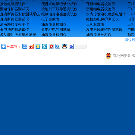
接地电阻测试仪
便携式电量记录分析仪
瓦斯继电器校验仪
三相
漏电保护器测试仪
接地引下线导通测试仪
密度继电器校验仪
GY
直流断路器安秒测试系统
绝缘油介电强度测试仪
水内冷发电机绝缘电阻计
GY
直流断路器测试仪
电子兆欧表
微机继电保护测试仪
电导
油液颗粒度检测仪
油液质量检测仪
三相标准表
三相
蓄电池内阻测试仪
蓄电池电导测试仪
发电机励磁特性测试仪
电能
多功能油液质量检测仪
油液质量检测仪
油液质量分析仪
颗粒
国仪
分享到：
鄂公网安备 42