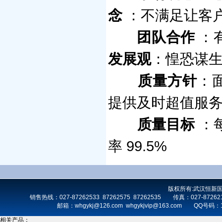
念
：不满足让客
团队合作
：
发展观
：惶恐谋
质量方针
：
提供及时超值服
质量目标
：
99.5%
率
版权所有:武汉恒新
销售热线：027-87262533 87262575 87262535 传真：027-872
邮箱：whgykj@126.com whgykjvip@163.com 
相关产品：