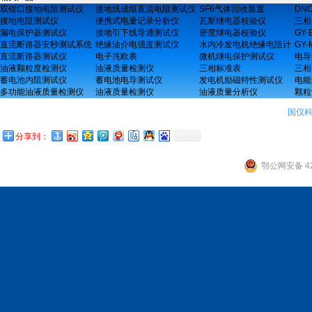
双钳口接地电阻测试仪
接地线成组直流电阻测试仪
SF6气体回收装置
DN
接地电阻测试仪
便携式电量记录分析仪
瓦斯继电器校验仪
三相
漏电保护器测试仪
接地引下线导通测试仪
密度继电器校验仪
GY
直流断路器安秒测试系统
绝缘油介电强度测试仪
水内冷发电机绝缘电阻计
GY
直流断路器测试仪
电子兆欧表
微机继电保护测试仪
电导
油液颗粒度检测仪
油液质量检测仪
三相标准表
三相
蓄电池内阻测试仪
蓄电池电导测试仪
发电机励磁特性测试仪
电能
多功能油液质量检测仪
油液质量检测仪
油液质量分析仪
颗粒
国仪
分享到：
鄂公网安备 42